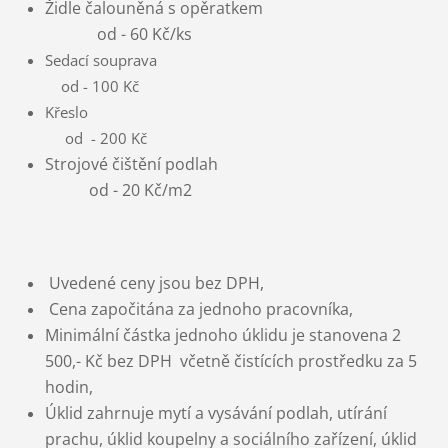
Židle čalouněná s opěratkem
od - 60 Kč/ks
Sedací souprava
od - 100 Kč
Křeslo
od - 200 Kč
Strojové čištění podlah
od - 20 Kč/m2
Uvedené ceny jsou bez DPH,
Cena započitána za jednoho pracovníka,
Minimální částka jednoho úklidu je stanovena 2
500,- Kč bez DPH
včetně čistících prostředku za 5
hodin,
Úklid zahrnuje mytí a vysávání podlah, utírání
prachu,
úklid koupelny a sociálního zařízení,
úklid